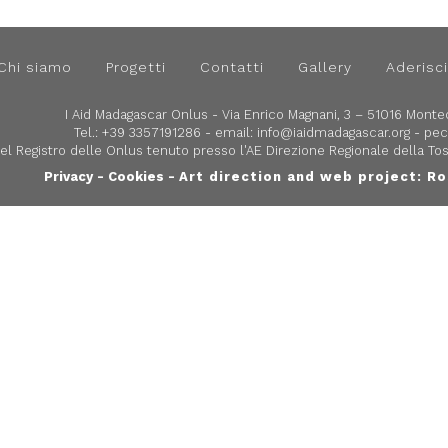
Chi siamo
Progetti
Contatti
Gallery
Aderisci
I Aid Madagascar Onlus - Via Enrico Magnani, 3 – 51016 Montec
Tel.: +39 3357191286 - email:
info@iaidmadagascar.org
- pec
 nel Registro delle Onlus tenuto presso l'AE Direzione Regionale della 
Privacy
-
Cookies
-
Art direction and web project:
Ro