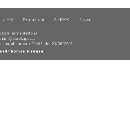
 a IAM
Donazioni
5×1000
News
atini Terme (Pistoia)
:
iam@eurekapec.it
Toscana, al numero 29496, del 23/05/2018
ss&Thomas
Firenze