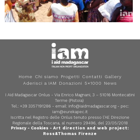
Home
Chi siamo
Progetti
Contatti
Gallery
Aderisci a IAM
Donazioni
5×1000
News
I Aid Madagascar Onlus - Via Enrico Magnani, 3 – 51016 Montecatini
Terme (Pistoia)
Tel.: +39 3357191286 - email:
info@iaidmadagascar.org
- pec:
iam@eurekapec.it
Iscritta nel Registro delle Onlus tenuto presso l'AE Direzione
Regionale della Toscana, al numero 29496, del 23/05/2018
Privacy
-
Cookies
-
Art direction and web project:
Ross&Thomas
Firenze