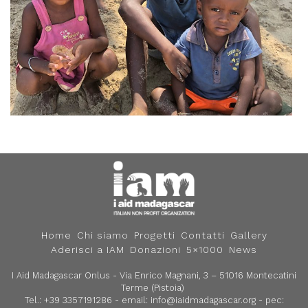
Home
Chi siamo
Progetti
Contatti
Gallery
Aderisci a IAM
Donazioni
5×1000
News
I Aid Madagascar Onlus - Via Enrico Magnani, 3 – 51016 Montecatini
Terme (Pistoia)
Tel.: +39 3357191286 - email:
info@iaidmadagascar.org
- pec: