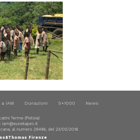
 a IAM
Donazioni
5×1000
News
atini Terme (Pistoia)
:
iam@eurekapec.it
Toscana, al numero 29496, del 23/05/2018
ss&Thomas
Firenze