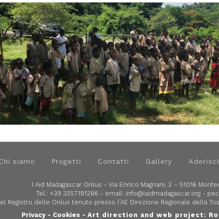
Chi siamo
Progetti
Contatti
Gallery
Aderisci
I Aid Madagascar Onlus - Via Enrico Magnani, 3 – 51016 Montec
Tel.: +39 3357191286 - email:
info@iaidmadagascar.org
- pec
 nel Registro delle Onlus tenuto presso l'AE Direzione Regionale della 
Privacy
-
Cookies
-
Art direction and web project:
Ro